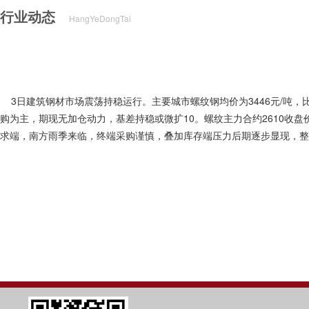
行业动态
HangYeDongTai
3日建筑钢材市场震荡持稳运行。主要城市螺纹钢均价为3446元/吨，
购为主，期现无加仓动力，基差持稳或微扩10。螺纹主力合约2610收盘价3
求端，南方雨季来临，终端采购谨慎，叠加库存端压力后期逐步显现，整